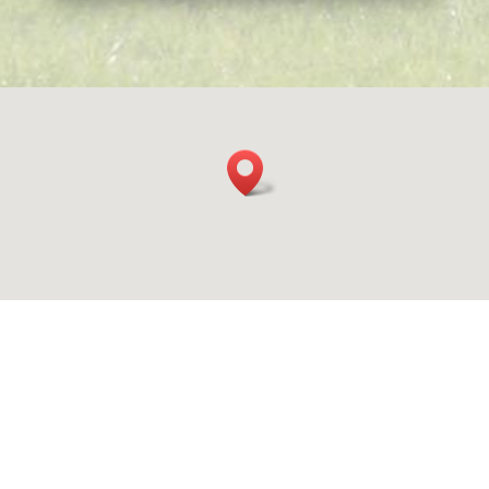
Clara Maria Cheese Farm
& Clog Factory
Bovenkerkerweg 106