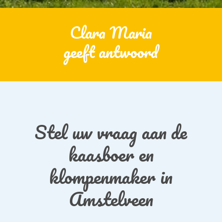
Clara Maria
geeft antwoord
Stel uw vraag aan de
kaasboer en
klompenmaker in
Amstelveen